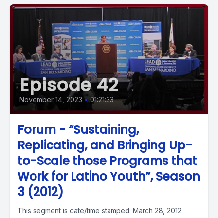
Episode 42
November 14, 2023
•
01:21:33
Forum - “Sustaining,
Replicating, and Bringing Up-
to-Scale those Programs that
Work for Latino Youth”, Season
3 (2012)
This segment is date/time stamped: March 28, 2012;