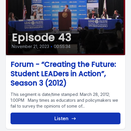
Episode 43
November 21, 2023
•
00:55:34
Forum - “Creating the Future:
Student LEADers in Action”,
Season 3 (2012)
This segment is date/time stamped: March 28, 2012;
1:00PM Many times as educators and policymakers we
fail to survey the opinions of some of...
Listen