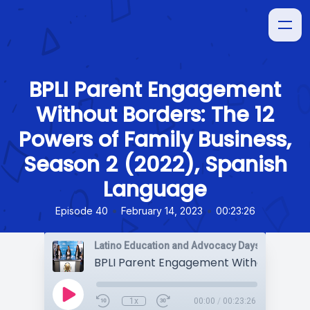
BPLI Parent Engagement
Without Borders: The 12
Powers of Family Business,
Season 2 (2022), Spanish
Language
•
•
Episode 40
February 14, 2023
00:23:26
Latino Education and Advocacy Days (LEAD)
1x
00:00
/
00:23:26