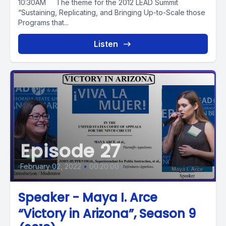
10:30AM The theme for the 2012 LEAD Summit
“Sustaining, Replicating, and Bringing Up-to-Scale those
Programs that...
Listen
Episode 27
February 02, 2022
•
00:20:00
Speaker - Maya I. Arce
“Victory in Arizona”, Season 9